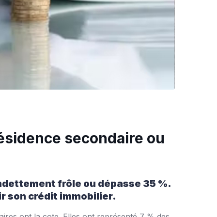
 résidence secondaire ou
’endettement frôle ou dépasse 35 %.
r son crédit immobilier.
aires ont la cote. Elles ont représenté 7 % des