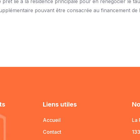
 prêt lié à la résidence principale pour en renégocier le tau
upplémentaire pouvant être consacrée au financement de l
ts
Liens utiles
No
Accueil
La 
Contact
133