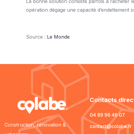
La bonne solution consiste parfois à racheter le
opération dégage une capacité d’endettement s
Source :
Le Monde
Contacts direc
04 89 96 46 07
Construction, rénovation &
contact@colabe.fr