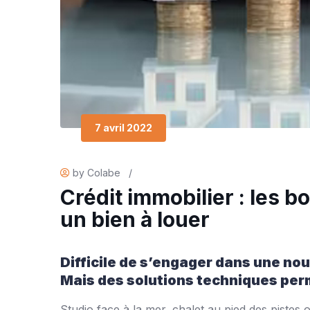
7 avril 2022
by Colabe
/
Crédit immobilier : les 
un bien à louer
Difficile de s’engager dans une no
Mais des solutions techniques perm
Studio face à la mer, chalet au pied des pistes 