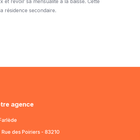
x et revoir sa mensualité à la baisse. Cette
a résidence secondaire.
tre agence
Farlède
 Rue des Poiriers - 83210